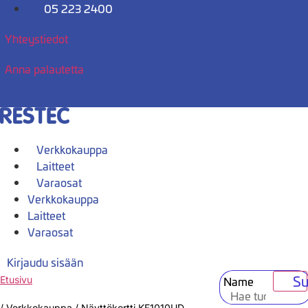
Mene
05 223 2400
sisältöön
Yhteystiedot
Anna palautetta
Verkkokauppa
Laitteet
Varaosat
Verkkokauppa
Laitteet
Varaosat
Kirjaudu sisään
Su
Name
Etusivu
/
Verkkokauppa
/
Näyttökortti KF1010UD