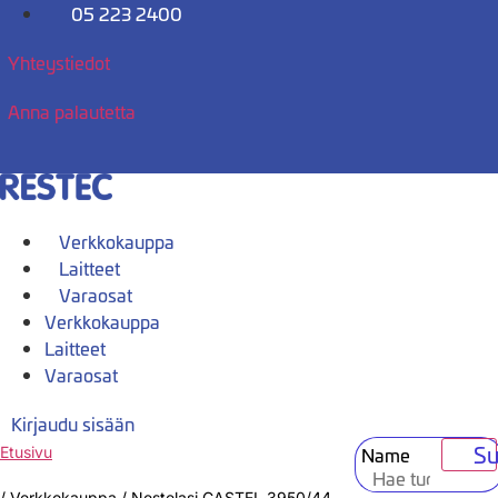
Mene
05 223 2400
sisältöön
Yhteystiedot
Anna palautetta
Verkkokauppa
Laitteet
Varaosat
Verkkokauppa
Laitteet
Varaosat
Kirjaudu sisään
Su
Name
Etusivu
/
Verkkokauppa
/
Nestelasi CASTEL 3950/44