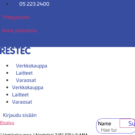
Mene
05 223 2400
sisältöön
Yhteystiedot
Anna palautetta
Verkkokauppa
Laitteet
Varaosat
Verkkokauppa
Laitteet
Varaosat
Kirjaudu sisään
Su
Name
Etusivu
/
Verkkokauppa
/
Nestelasi 3/8″ SPU-3-MM