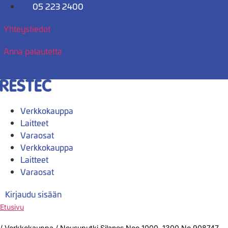
Mene
05 223 2400
sisältöön
Yhteystiedot
Anna palautetta
Verkkokauppa
Laitteet
Varaosat
Verkkokauppa
Laitteet
Varaosat
Kirjaudu sisään
Etusivu
/
Verkkokauppa
/
Nousuputki Silanos Neo 1000, 1300 No 908747