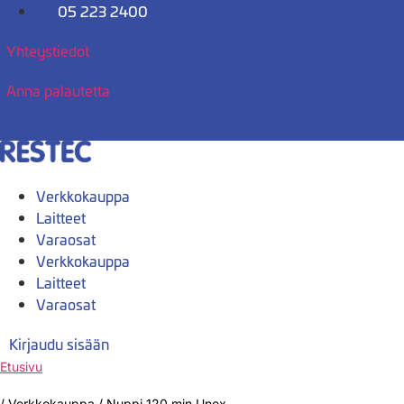
Mene
05 223 2400
sisältöön
Yhteystiedot
Anna palautetta
Verkkokauppa
Laitteet
Varaosat
Verkkokauppa
Laitteet
Varaosat
Kirjaudu sisään
Etusivu
/
Verkkokauppa
/
Nuppi 120 min.Unox