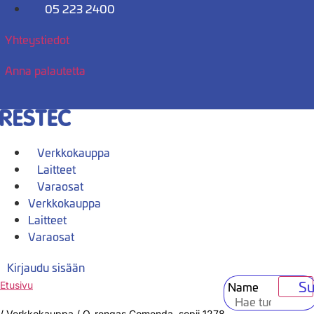
Mene
05 223 2400
sisältöön
Yhteystiedot
Anna palautetta
Verkkokauppa
Laitteet
Varaosat
Verkkokauppa
Laitteet
Varaosat
Kirjaudu sisään
Su
Name
Etusivu
/
Verkkokauppa
/
O-rengas Comenda, sopii 1278