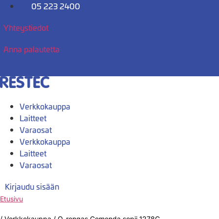
Mene
05 223 2400
sisältöön
Yhteystiedot
Anna palautetta
Verkkokauppa
Laitteet
Varaosat
Verkkokauppa
Laitteet
Varaosat
Kirjaudu sisään
Etusivu
/
Verkkokauppa
/
O-rengas Comenda sopii 1278C