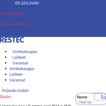
Mene
05 223 2400
sisältöön
Yhteystiedot
Anna palautetta
Verkkokauppa
Laitteet
Varaosat
Verkkokauppa
Laitteet
Varaosat
Kirjaudu sisään
Su
Name
Etusivu
/
Verkkokauppa
/
O-rengas sopii 1624 ja 1616