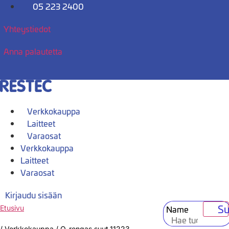
Mene
05 223 2400
sisältöön
Yhteystiedot
Anna palautetta
Verkkokauppa
Laitteet
Varaosat
Verkkokauppa
Laitteet
Varaosat
Kirjaudu sisään
Su
Name
Etusivu
/
Verkkokauppa
/
O-rengas suut.11223