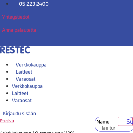
Mene
05 223 2400
sisältöön
Yhteystiedot
Anna palautetta
Verkkokauppa
Laitteet
Varaosat
Verkkokauppa
Laitteet
Varaosat
Kirjaudu sisään
Su
Name
Etusivu
/
Verkkokauppa
/
O-rengas suut.11391