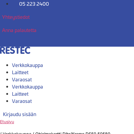
Mene
05 223 2400
sisältöön
Yhteystiedot
Anna palautetta
Verkkokauppa
Laitteet
Varaosat
Verkkokauppa
Laitteet
Varaosat
Kirjaudu sisään
Etusivu
/
Verkkokauppa
/
Ohjelmakortti Dihr/Kromo DS50 50580