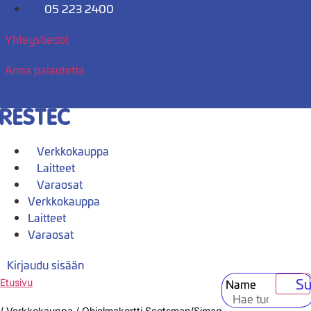
Mene
05 223 2400
sisältöön
Yhteystiedot
Anna palautetta
Verkkokauppa
Laitteet
Varaosat
Verkkokauppa
Laitteet
Varaosat
Kirjaudu sisään
Su
Name
Etusivu
/
Verkkokauppa
/
Ohjelmakortti Scotsman/Simag