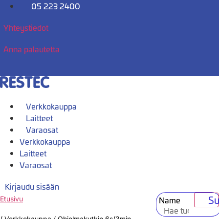
Mene
05 223 2400
sisältöön
Yhteystiedot
Anna palautetta
Verkkokauppa
Laitteet
Varaosat
Verkkokauppa
Laitteet
Varaosat
Kirjaudu sisään
Su
Name
Etusivu
/
Verkkokauppa
/
Ohjelmakytkin 6s/3min