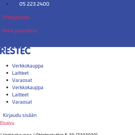
Mene
05 223 2400
sisältöön
Yhteystiedot
Anna palautetta
Verkkokauppa
Laitteet
Varaosat
Verkkokauppa
Laitteet
Varaosat
Kirjaudu sisään
Etusivu
/
Verkkokauppa
/
Ohjelmakytkin fi-30 (Z203030)