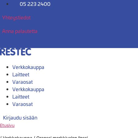
Mene
05 223 2400
sisältöön
Yhteystiedot
Anna palautetta
Verkkokauppa
Laitteet
Varaosat
Verkkokauppa
Laitteet
Varaosat
Kirjaudu sisään
Etusivu
/
Verkkokauppa
/
Oranssi merkkivalon linssi