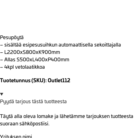
Pesupöytä
– sisältää esipesusuihkun automaattisella sekoittajalla
– L2200xS800xK900mm
– Allas S500xL400xP400mm
– 4kpl vetolaatikkoa
Tuotetunnus (SKU): Outlet112
Pyydä tarjous tästä tuotteesta
Täytä alla oleva lomake ja lähetämme tarjouksen tuotteesta
suoraan sähköpostiisi.
Yrityksen nimi