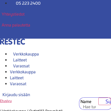
Mene
05 223 2400
sisältöön
Yhteystiedot
Anna palautetta
Verkkokauppa
Laitteet
Varaosat
Verkkokauppa
Laitteet
Varaosat
Kirjaudu sisään
Su
Name
Etusivu
/
Verkkokauppa
/
Outlet112 Pesupöytä