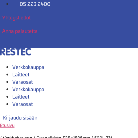
Mene
05 223 2400
sisältöön
Yhteystiedot
Anna palautetta
Verkkokauppa
Laitteet
Varaosat
Verkkokauppa
Laitteet
Varaosat
Kirjaudu sisään
Etusivu
/
Verkkokauppa
/
Oven tiiviste 525x1585mm A500L TN