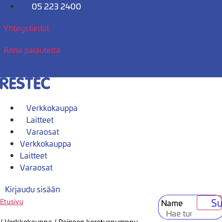
Mene
05 223 2400
sisältöön
Yhteystiedot
Anna palautetta
Verkkokauppa
Laitteet
Varaosat
Verkkokauppa
Laitteet
Varaosat
Kirjaudu sisään
Su
Name
Etusivu
/
Verkkokauppa
/
Paineen korotuspumppu