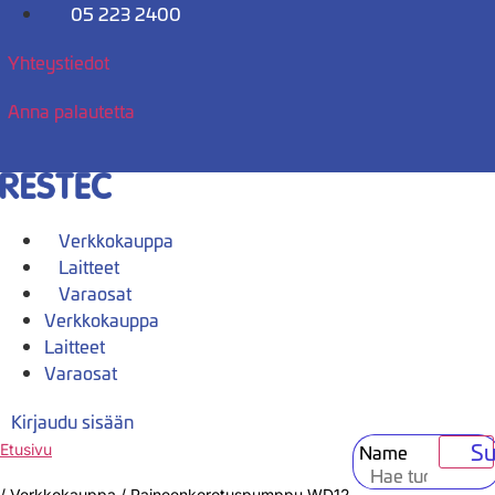
Mene
05 223 2400
sisältöön
Yhteystiedot
Anna palautetta
Verkkokauppa
Laitteet
Varaosat
Verkkokauppa
Laitteet
Varaosat
Kirjaudu sisään
Su
Name
Etusivu
/
Verkkokauppa
/
Paineenkorotuspumppu WD12