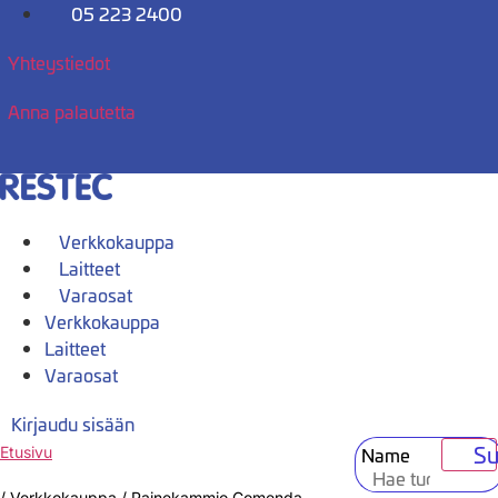
Mene
05 223 2400
sisältöön
Yhteystiedot
Anna palautetta
Verkkokauppa
Laitteet
Varaosat
Verkkokauppa
Laitteet
Varaosat
Kirjaudu sisään
Su
Name
Etusivu
/
Verkkokauppa
/
Painekammio Comenda