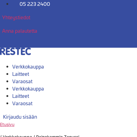
Mene
05 223 2400
sisältöön
Yhteystiedot
Anna palautetta
Verkkokauppa
Laitteet
Varaosat
Verkkokauppa
Laitteet
Varaosat
Kirjaudu sisään
Etusivu
/
Verkkokauppa
/
Painekammio Zanussi