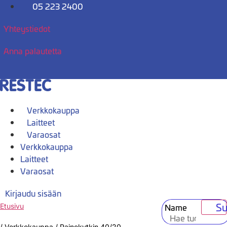
Mene
05 223 2400
sisältöön
Yhteystiedot
Anna palautetta
Verkkokauppa
Laitteet
Varaosat
Verkkokauppa
Laitteet
Varaosat
Kirjaudu sisään
Su
Name
Etusivu
/
Verkkokauppa
/
Painekytkin 40/20