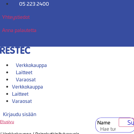
Mene
05 223 2400
sisältöön
Yhteystiedot
Anna palautetta
Verkkokauppa
Laitteet
Varaosat
Verkkokauppa
Laitteet
Varaosat
Kirjaudu sisään
Su
Name
Etusivu
/
Verkkokauppa
/
Painekytkin/tulvasuoja