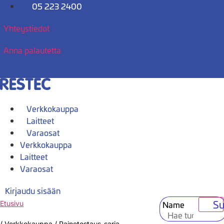
Mene
05 223 2400
sisältöön
Yhteystiedot
Anna palautetta
Verkkokauppa
Laitteet
Varaosat
Verkkokauppa
Laitteet
Varaosat
Kirjaudu sisään
Su
Name
Etusivu
/
Verkkokauppa
/
Painetestaus-sarja