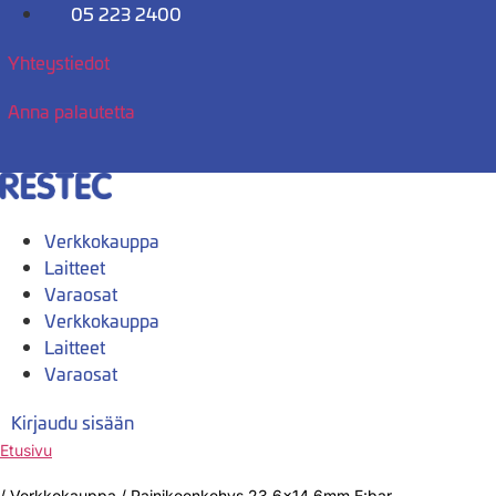
Mene
05 223 2400
sisältöön
Yhteystiedot
Anna palautetta
Verkkokauppa
Laitteet
Varaosat
Verkkokauppa
Laitteet
Varaosat
Kirjaudu sisään
Etusivu
/
Verkkokauppa
/
Painikeenkehys 23,6×14,6mm E:bar