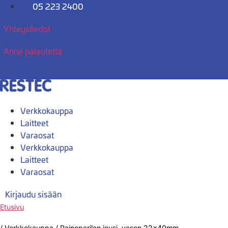
Mene
05 223 2400
sisältöön
Yhteystiedot
Anna palautetta
Verkkokauppa
Laitteet
Varaosat
Verkkokauppa
Laitteet
Varaosat
Kirjaudu sisään
Etusivu
/
Verkkokauppa
/
Painoparilan jousi, vasen 22x40mm