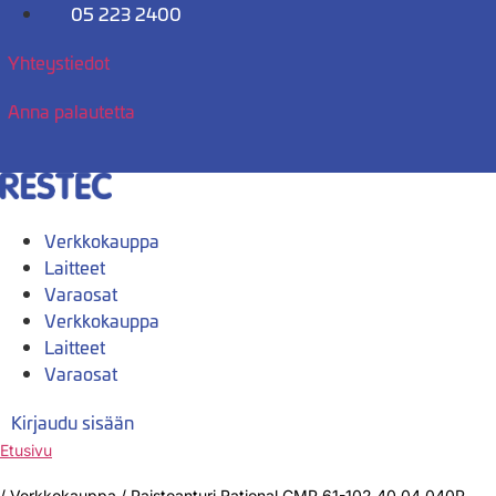
Mene
05 223 2400
sisältöön
Yhteystiedot
Anna palautetta
Verkkokauppa
Laitteet
Varaosat
Verkkokauppa
Laitteet
Varaosat
Kirjaudu sisään
Etusivu
/
Verkkokauppa
/
Paistoanturi Rational CMP 61-102 40.04.040P