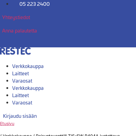
Mene
05 223 2400
sisältöön
Yhteystiedot
Anna palautetta
Verkkokauppa
Laitteet
Varaosat
Verkkokauppa
Laitteet
Varaosat
Kirjaudu sisään
Etusivu
/
Verkkokauppa
/
Paisuntaventtiili TIS-SW R404A juotettava