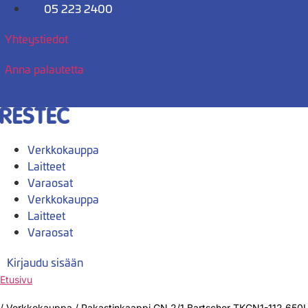
Mene
05 223 2400
sisältöön
Yhteystiedot
Anna palautetta
Verkkokauppa
Laitteet
Varaosat
Verkkokauppa
Laitteet
Varaosat
Kirjaudu sisään
Etusivu
/
Verkkokauppa
/
Pakastinkaappi GN 2/1 Bartscher TKGN1-112 650