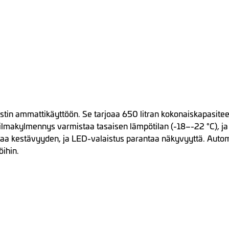
in ammattikäyttöön. Se tarjoaa 650 litran kokonaiskapasiteetin
rtoilmakylmennys varmistaa tasaisen lämpötilan (-18–-22 °C), j
aa kestävyyden, ja LED-valaistus parantaa näkyvyyttä. Automa
öihin.