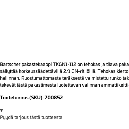
Bartscher pakastekaappi TKGN1-112 on tehokas ja tilava pakast
säilyttää korkeussäädettävillä 2/1 GN-ritilöillä. Tehokas kie
hallinnan. Ruostumattomasta teräksestä valmistettu runko tak
tekevät tästä pakastimesta luotettavan valinnan ammattikeitti
Tuotetunnus (SKU): 700852
Pyydä tarjous tästä tuotteesta