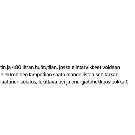
 ja 480 litran hyötytilan, jossa elintarvikkeet voidaan
a elektroninen lämpötilan säätö mahdollistaa sen tarkan
attinen sulatus, lukittava ovi ja energiatehokkuusluokka C