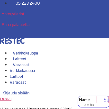
Mene
05 223 2400
sisältöön
Yhteystiedot
Anna palautetta
Verkkokauppa
Laitteet
Varaosat
Verkkokauppa
Laitteet
Varaosat
Kirjaudu sisään
Su
Name
Etusivu
/
Verkkokauppa
/
Panelitarra Niagara 82D/92