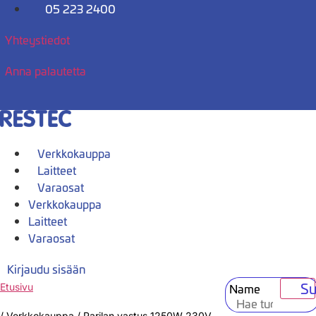
Mene
05 223 2400
sisältöön
Yhteystiedot
Anna palautetta
Verkkokauppa
Laitteet
Varaosat
Verkkokauppa
Laitteet
Varaosat
Kirjaudu sisään
Su
Name
Etusivu
/
Verkkokauppa
/
Parilan vastus 1250W 230V