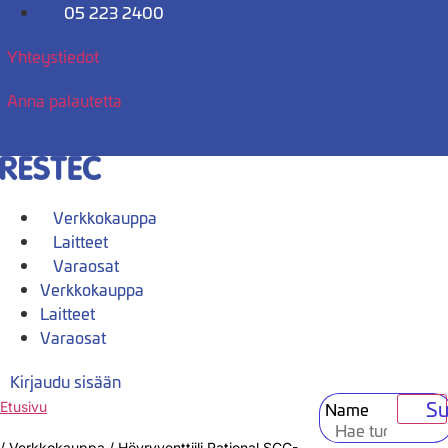
Mene
05 223 2400
sisältöön
Yhteystiedot
Anna palautetta
Verkkokauppa
Laitteet
Varaosat
Verkkokauppa
Laitteet
Varaosat
Kirjaudu sisään
Su
Name
Etusivu
/
Verkkokauppa
/
Höyryventtiili Rational SCC-