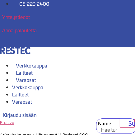
Mene
05 223 2400
sisältöön
Yhteystiedot
Anna palautetta
Verkkokauppa
Laitteet
Varaosat
Verkkokauppa
Laitteet
Varaosat
Kirjaudu sisään
Su
Name
Etusivu
/
Verkkokauppa
/
Höyryventtiili Rational SCC-