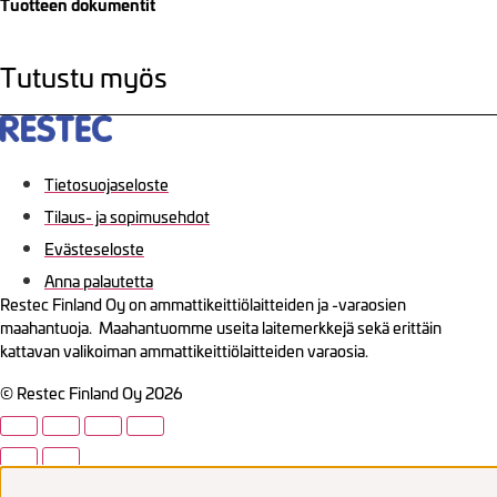
Tuotteen dokumentit
Tutustu myös
Tietosuojaseloste
Tilaus- ja sopimusehdot
Evästeseloste
Anna palautetta
Restec Finland Oy on ammattikeittiölaitteiden ja -varaosien
maahantuoja. Maahantuomme useita laitemerkkejä sekä erittäin
kattavan valikoiman ammattikeittiölaitteiden varaosia.
© Restec Finland Oy 2026