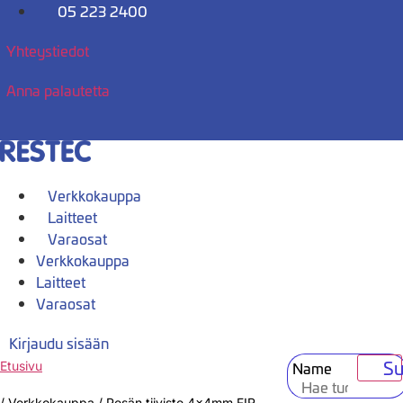
Mene
05 223 2400
sisältöön
Yhteystiedot
Anna palautetta
Verkkokauppa
Laitteet
Varaosat
Verkkokauppa
Laitteet
Varaosat
Kirjaudu sisään
Su
Name
Etusivu
/
Verkkokauppa
/
Pesän tiiviste 4x4mm FIR