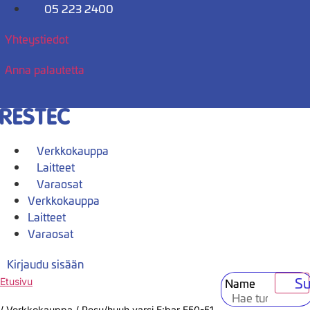
Mene
05 223 2400
sisältöön
Yhteystiedot
Anna palautetta
Verkkokauppa
Laitteet
Varaosat
Verkkokauppa
Laitteet
Varaosat
Kirjaudu sisään
Su
Name
Etusivu
/
Verkkokauppa
/
Pesu/huuh.varsi E:bar E50-51