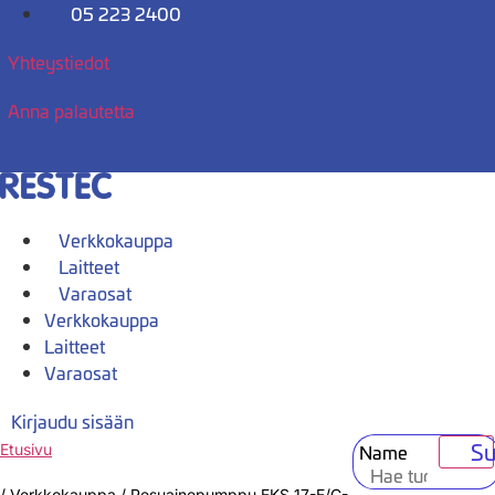
Mene
05 223 2400
sisältöön
Yhteystiedot
Anna palautetta
Verkkokauppa
Laitteet
Varaosat
Verkkokauppa
Laitteet
Varaosat
Kirjaudu sisään
Su
Name
Etusivu
/
Verkkokauppa
/
Pesuainepumppu EKS 17-E/C-