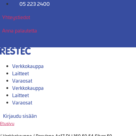
Mene
05 223 2400
sisältöön
Yhteystiedot
Anna palautetta
Verkkokauppa
Laitteet
Varaosat
Verkkokauppa
Laitteet
Varaosat
Kirjaudu sisään
Etusivu
/
Verkkokauppa
/
Pesulapa As17 DLL160,50,54,Silver 50