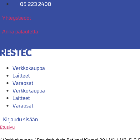
Mene
05 223 2400
sisältöön
Yhteystiedot
Anna palautetta
Verkkokauppa
Laitteet
Varaosat
Verkkokauppa
Laitteet
Varaosat
Kirjaudu sisään
Etusivu
/
Verkkokauppa
/
Pesuletkukela Rational iCombi 20 LM1, LM2, F-G