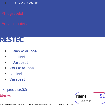
Mene
05 223 2400
sisältöön
Yhteystiedot
Anna palautetta
Verkkokauppa
Laitteet
Varaosat
Verkkokauppa
Laitteet
Varaosat
Kirjaudu sisään
Su
Name
Etusivu
/
Verkkokauppa
/
Pesupumppu AP 2012 1.50Hp