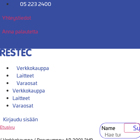
Mene
05 223 2400
sisältöön
Yhteystiedot
Anna palautetta
Verkkokauppa
Laitteet
Varaosat
Verkkokauppa
Laitteet
Varaosat
Kirjaudu sisään
Su
Name
Etusivu
/
Verkkokauppa
/
Pesupumppu AP 2001 2HP