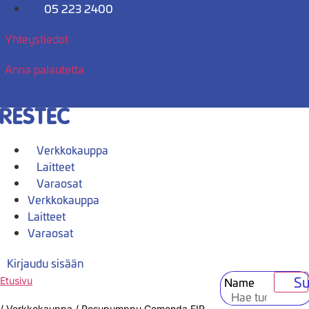
Mene
05 223 2400
sisältöön
Yhteystiedot
Anna palautetta
Verkkokauppa
Laitteet
Varaosat
Verkkokauppa
Laitteet
Varaosat
Kirjaudu sisään
Su
Name
Etusivu
/
Verkkokauppa
/
Pesupumppu Comenda FIR