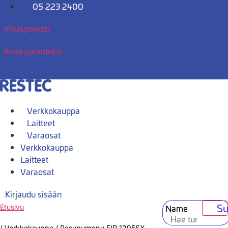
Mene
05 223 2400
sisältöön
Yhteystiedot
Anna palautetta
Verkkokauppa
Laitteet
Varaosat
Verkkokauppa
Laitteet
Varaosat
Kirjaudu sisään
Su
Name
Etusivu
/
Verkkokauppa
/
Pesupumppu FIR 1295SX