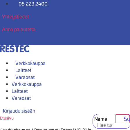
Mene
05 223 2400
sisältöön
Yhteystiedot
Anna palautetta
Verkkokauppa
Laitteet
Varaosat
Verkkokauppa
Laitteet
Varaosat
Kirjaudu sisään
Su
Name
Etusivu
/
Verkkokauppa
/
Pesupumppu Fagor LVC-21 ja