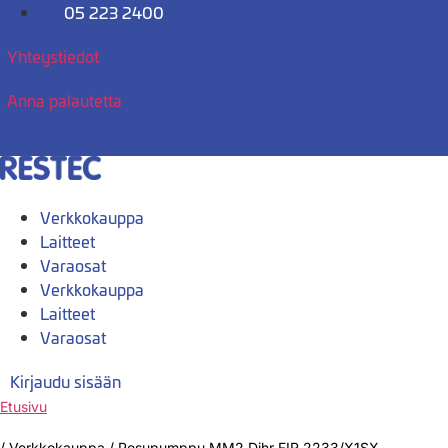
Mene
05 223 2400
sisältöön
Yhteystiedot
Anna palautetta
Verkkokauppa
Laitteet
Varaosat
Verkkokauppa
Laitteet
Varaosat
Kirjaudu sisään
Etusivu
/
Verkkokauppa
/
Pesupumppu MM2 Dihr FIR 2233/X1SX