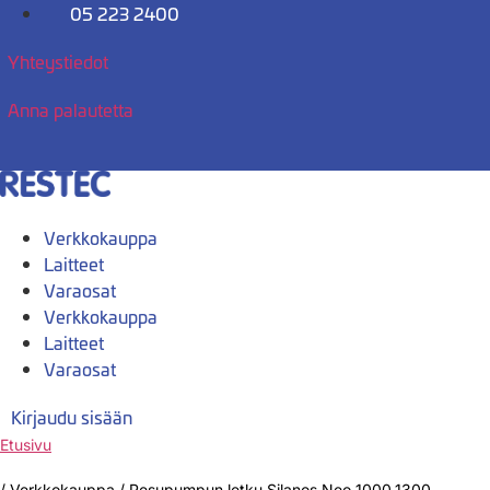
Mene
05 223 2400
sisältöön
Yhteystiedot
Anna palautetta
Verkkokauppa
Laitteet
Varaosat
Verkkokauppa
Laitteet
Varaosat
Kirjaudu sisään
Etusivu
/
Verkkokauppa
/
Pesupumpun letku Silanos Neo 1000,1300