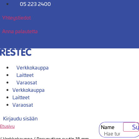
Mene
05 223 2400
sisältöön
Yhteystiedot
Anna palautetta
Verkkokauppa
Laitteet
Varaosat
Verkkokauppa
Laitteet
Varaosat
Kirjaudu sisään
Su
Name
Etusivu
/
Verkkokauppa
/
Pesuputken suutin 18 mm