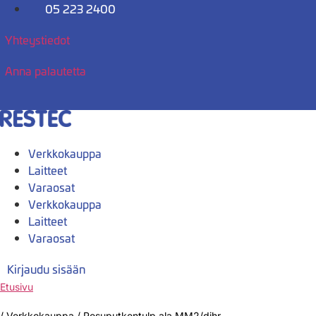
Mene
05 223 2400
sisältöön
Yhteystiedot
Anna palautetta
Verkkokauppa
Laitteet
Varaosat
Verkkokauppa
Laitteet
Varaosat
Kirjaudu sisään
Etusivu
/
Verkkokauppa
/
Pesuputkentulp.ala MM2/dihr