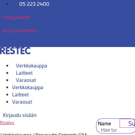
Mene
05 223 2400
sisältöön
Yhteystiedot
Anna palautetta
Verkkokauppa
Laitteet
Varaosat
Verkkokauppa
Laitteet
Varaosat
Kirjaudu sisään
Su
Name
Etusivu
/
Verkkokauppa
/
Pesusuutin Comenda C34