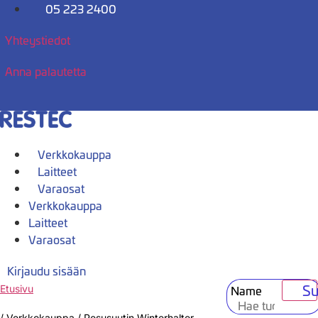
Mene
05 223 2400
sisältöön
Yhteystiedot
Anna palautetta
Verkkokauppa
Laitteet
Varaosat
Verkkokauppa
Laitteet
Varaosat
Kirjaudu sisään
Su
Name
Etusivu
/
Verkkokauppa
/
Pesusuutin Winterhalter