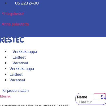
Mene
05 223 2400
sisältöön
Yhteystiedot
Anna palautetta
Verkkokauppa
Laitteet
Varaosat
Verkkokauppa
Laitteet
Varaosat
Kirjaudu sisään
Su
Name
Etusivu
/
Verkkokauppa
/
Pesutorni alanapa Fagor fi-